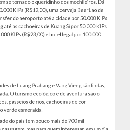
em se tornado o queridinho dos mochileiros. Dá
30.000 KIPs (R$12,00), uma cerveja BeerLao de
nsfer do aeroporto até a cidade por 50.000 KIPs
 até as cachoeiras de Kuang Si por 50.000 KIPs
0.000 KIPs (R$23,00) e hotel legal por 100.000
idades de Luang Prabang e Vang Vieng são lindas,
da. O turismo ecológico e de aventura são o
s, passeios de rios, cachoeiras de cor
ao verde esmeralda.
idade do país tem pouco mais de 700 mil
e passagem, mas para quem interessar, em um dia