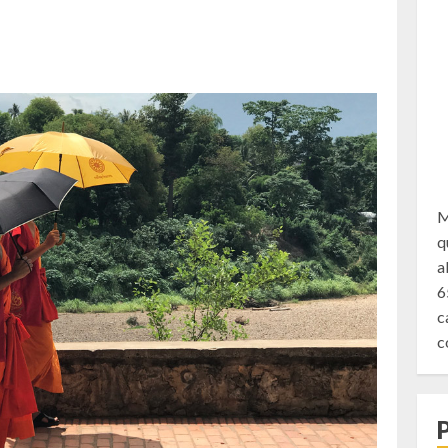
M
q
a
6
c
c