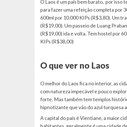
O Laos é um país bem barato, por isso t
para fazer uma refeição completa por 
600ml por 10.000 KIPs (R$3,80). Um tra
(R$19,00). Um passeio de Luang Prabang
(R$19,00) ida e volta. Tem hostel por 6
KIPs (R$38,00)
O que ver no Laos
O melhor do Laos fica no interior, as c
com natureza impecável e pouco explora
forte. Mas também tem templos histórico
hipnotizante que vão do azul turquesa 
A capital do país é Vientiane, a maior c
habitantes, geralmente é uma cidade d