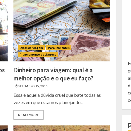
Dicas de viagem
Para iniciantes
Planejamento de viagens
M
os
Dinheiro para viagem: qual é a
q
melhor opção e o que eu faço?
a
6
SETEMBRO 15, 2015
c
Essa é aquela dúvida cruel que bate todas as
c
vezes em que estamos planejando...
READ MORE