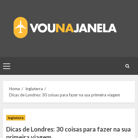
Skip
to
content
Primary
Menu
Home
Inglaterra
Dicas de Londres: 30 coisas para fazer na sua primeira viagem
Inglaterra
Dicas de Londres: 30 coisas para fazer na sua
primeira viagem