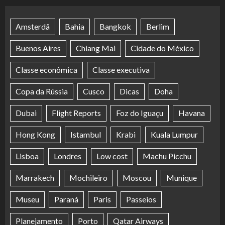
Amsterdã
Bahia
Bangkok
Berlim
Buenos Aires
Chiang Mai
Cidade do México
Classe econômica
Classe executiva
Copa da Rússia
Cusco
Dicas
Doha
Dubai
Flight Reports
Foz do Iguaçu
Havana
Hong Kong
Istambul
Krabi
Kuala Lumpur
Lisboa
Londres
Low cost
Machu Picchu
Marrakech
Mochileiro
Moscou
Munique
Museu
Paraná
Paris
Passeios
Planejamento
Porto
Qatar Airways