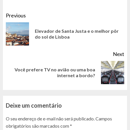
CONTINUE
Previous
READING
Elevador de Santa Justa e o melhor pôr
Pr
do sol de Lisboa
po
Next
Você prefere TV no avião ou uma boa
Next
internet a bordo?
post:
Deixe um comentário
O seu endereço de e-mail não será publicado.
Campos
obrigatórios são marcados com
*