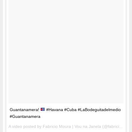
Guantanamera!
#Havana #Cuba #LaBodeguitadelmedio
#Guantanamera
A video posted by Fabricio Moura | Vou na Janela (@fabriciomoura) on