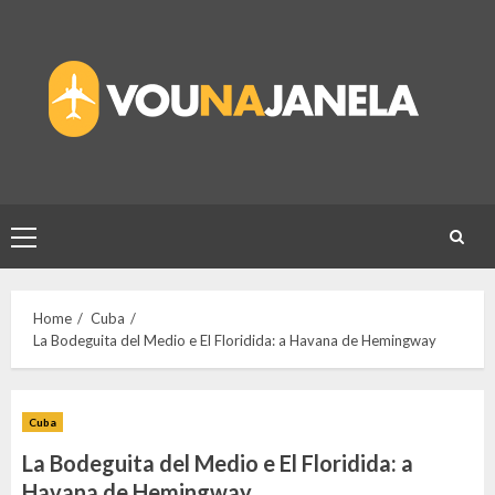
Skip
to
content
Primary
Menu
Home
Cuba
La Bodeguita del Medio e El Floridida: a Havana de Hemingway
Cuba
La Bodeguita del Medio e El Floridida: a
Havana de Hemingway