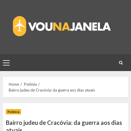
Skip
to
content
Primary
Menu
Home
Polônia
Bairro judeu de Cracóvia: da guerra aos dias atuais
Polônia
Bairro judeu de Cracóvia: da guerra aos dias
atuais