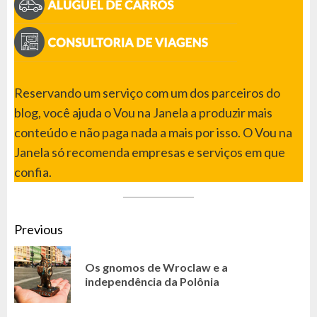
Reservando um serviço com um dos parceiros do
blog, você ajuda o Vou na Janela a produzir mais
conteúdo e não paga nada a mais por isso. O Vou na
Janela só recomenda empresas e serviços em que
confia.
CONTINUE
Previous
READING
Os gnomos de Wroclaw e a
Pr
independência da Polônia
po