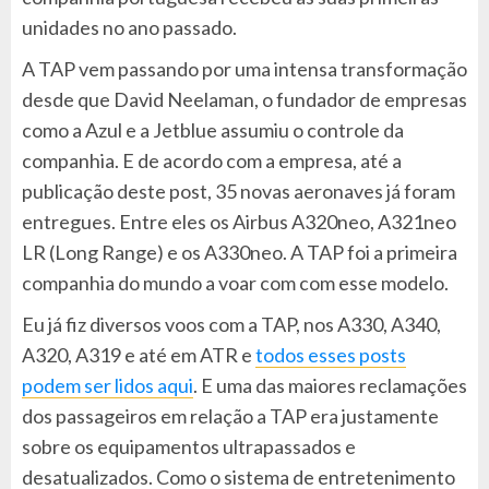
unidades no ano passado.
A TAP vem passando por uma intensa transformação
desde que David Neelaman, o fundador de empresas
como a Azul e a Jetblue assumiu o controle da
companhia. E de acordo com a empresa, até a
publicação deste post, 35 novas aeronaves já foram
entregues. Entre eles os Airbus A320neo, A321neo
LR (Long Range) e os A330neo. A TAP foi a primeira
companhia do mundo a voar com com esse modelo.
Eu já fiz diversos voos com a TAP, nos A330, A340,
A320, A319 e até em ATR e
todos esses posts
podem ser lidos aqui
. E uma das maiores reclamações
dos passageiros em relação a TAP era justamente
sobre os equipamentos ultrapassados e
desatualizados. Como o sistema de entretenimento