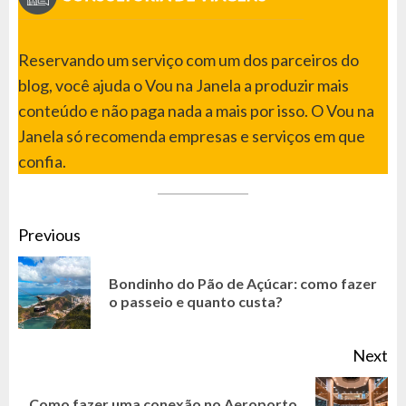
Reservando um serviço com um dos parceiros do
blog, você ajuda o Vou na Janela a produzir mais
conteúdo e não paga nada a mais por isso. O Vou na
Janela só recomenda empresas e serviços em que
confia.
CONTINUE
Previous
READING
Bondinho do Pão de Açúcar: como fazer
Pr
o passeio e quanto custa?
po
Next
Como fazer uma conexão no Aeroporto