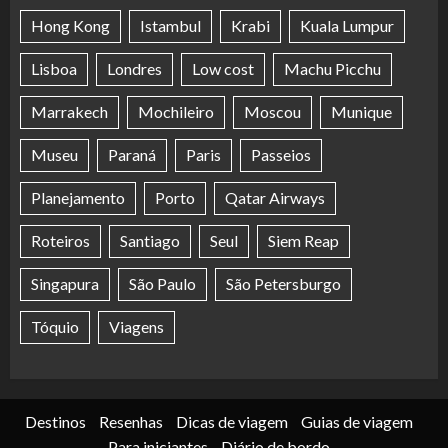
Hong Kong
Istambul
Krabi
Kuala Lumpur
Lisboa
Londres
Low cost
Machu Picchu
Marrakech
Mochileiro
Moscou
Munique
Museu
Paraná
Paris
Passeios
Planejamento
Porto
Qatar Airways
Roteiros
Santiago
Seul
Siem Reap
Singapura
São Paulo
São Petersburgo
Tóquio
Viagens
Destinos
Resenhas
Dicas de viagem
Guias de viagem
Para iniciantes
Diário de bordo