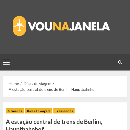
Skip
to
content
Primary
Menu
Home
Dicas de viagem
A estação central de trens de Berlim, Hauptbahnhof
Alemanha
Dicas de viagem
Transportes
A estação central de trens de Berlim,
Hauptbahnhof