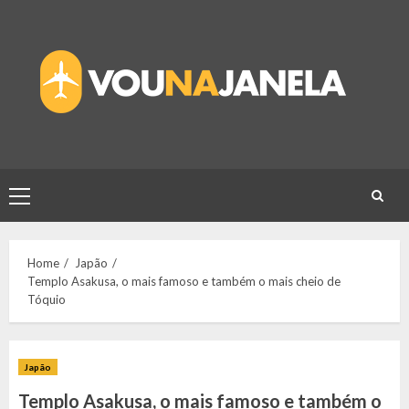
Skip
to
content
Primary
Menu
Home
Japão
Templo Asakusa, o mais famoso e também o mais cheio de
Tóquio
Japão
Templo Asakusa, o mais famoso e também o