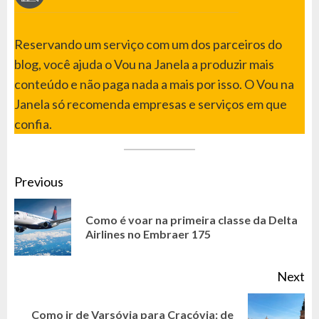
Reservando um serviço com um dos parceiros do
blog, você ajuda o Vou na Janela a produzir mais
conteúdo e não paga nada a mais por isso. O Vou na
Janela só recomenda empresas e serviços em que
confia.
CONTINUE
Previous
READING
Como é voar na primeira classe da Delta
Pr
Airlines no Embraer 175
po
Next
Como ir de Varsóvia para Cracóvia: de
Next