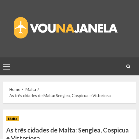
Skip
to
content
Primary
Menu
Home
Malta
As três cidades de Malta: Senglea, Cospicua e Vittoriosa
Malta
As três cidades de Malta: Senglea, Cospicua
e Vittoriosa