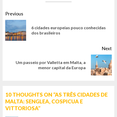
CONTINUE
Previous
READING
6 cidades europeias pouco conhecidas
Pr
dos brasileiros
po
Next
Um passeio por Valletta em Malta, a
Next
menor capital da Europa
post:
10 THOUGHTS ON “
AS TRÊS CIDADES DE
MALTA: SENGLEA, COSPICUA E
VITTORIOSA
”