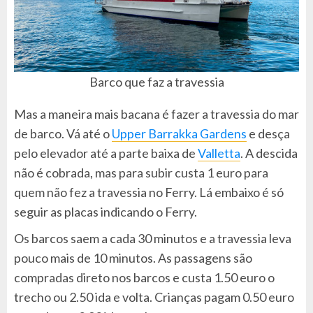
Barco que faz a travessia
Mas a maneira mais bacana é fazer a travessia do mar
de barco. Vá até o
Upper Barrakka Gardens
e desça
pelo elevador até a parte baixa de
Valletta
. A descida
não é cobrada, mas para subir custa 1 euro para
quem não fez a travessia no Ferry. Lá embaixo é só
seguir as placas indicando o Ferry.
Os barcos saem a cada 30 minutos e a travessia leva
pouco mais de 10 minutos. As passagens são
compradas direto nos barcos e custa 1.50 euro o
trecho ou 2.50 ida e volta. Crianças pagam 0.50 euro