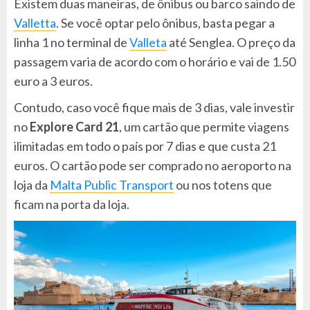
Existem duas maneiras, de ônibus ou barco saindo de
Valletta
. Se você optar pelo ônibus, basta pegar a
linha 1 no terminal de
Valleta
até Senglea. O preço da
passagem varia de acordo com o horário e vai de 1.50
euro a 3 euros.
Contudo, caso você fique mais de 3 dias, vale investir
no
Explore Card 21
, um cartão que permite viagens
ilimitadas em todo o país por 7 dias e que custa 21
euros. O cartão pode ser comprado no aeroporto na
loja da
Malta Public Transport
ou nos totens que
ficam na porta da loja.