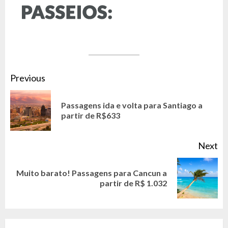
CONTINUE
Previous
READING
Passagens ida e volta para Santiago a
Pr
partir de R$633
po
Next
Muito barato! Passagens para Cancun a
Next
partir de R$ 1.032
post: