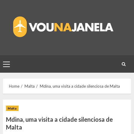
Skip
to
content
Primary
Menu
Home
Malta
Mdina, uma visita a cidade silenciosa de Malta
Malta
Mdina, uma visita a cidade silenciosa de
Malta