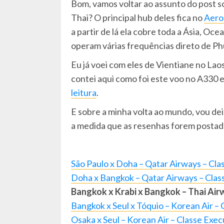
Bom, vamos voltar ao assunto do post s
Thai? O principal hub deles fica no
Aero
a partir de lá ela cobre toda a Ásia, O
operam várias frequências direto de Ph
Eu já voei com eles de Vientiane no La
contei aqui como foi este voo no A330 
leitura
.
E sobre a minha volta ao mundo, vou deix
a medida que as resenhas forem postad
São Paulo x Doha – Qatar Airways – Cla
Doha x Bangkok – Qatar Airways – Clas
Bangkok x Krabi x Bangkok – Thai Air
Bangkok x Seul x Tóquio – Korean Air – 
Osaka x Seul – Korean Air – Classe Exec