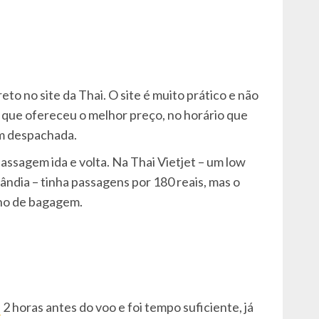
eto no site da Thai. O site é muito prático e não
 que ofereceu o melhor preço, no horário que
m despachada.
passagem ida e volta. Na Thai Vietjet – um low
ândia – tinha passagens por 180 reais, mas o
cho de bagagem.
i
2 horas antes do voo e foi tempo suficiente, já