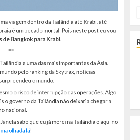
P
p
ma viagem dentro da Tailândia até Krabi, até
 praia é um pecado mortal. Pois neste post eu vou
s de Bangkok para Krabi
.
***
 Tailândia e uma das mais importantes da Ásia.
mundo pelo ranking da Skytrax, notícias
a surpreendeu o mundo.
mesmo o risco de interrupção das operações. Algo
s o governo da Tailândia não deixaria chegar a
ho nacional.
anela sabe que eu já morei na Tailândia e aqui no
ma olhada lá
!