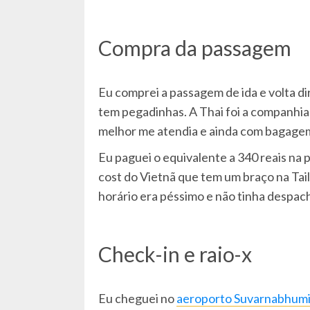
Compra da passagem
Eu comprei a passagem de ida e volta dir
tem pegadinhas. A Thai foi a companhia
melhor me atendia e ainda com bagage
Eu paguei o equivalente a 340 reais na 
cost do Vietnã que tem um braço na Tail
horário era péssimo e não tinha despa
Check-in e raio-x
Eu cheguei no
aeroporto Suvarnabhum