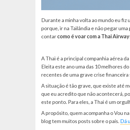
Durante a minha volta ao mundo eu fiz u
porque, ir na Tailândia e não pegar uma
contar
como é voar com a Thai Airway
A Thai é a principal companhia aérea da
Eleita este ano uma das 10 melhores do 
recentes de uma grave crise financeir
A situação é tão grave, que existe até 
que eu acredito que não acontecerá, poi
este ponto. Para eles, a Thai é um orgul
A propósito, quem acompanha o Vou na J
blog tem muitos posts sobre o país.
Dá u