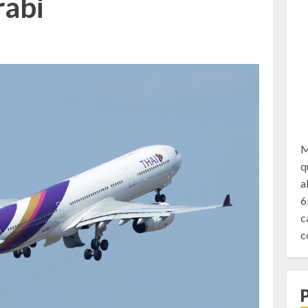
rabi
M
q
a
6
c
c