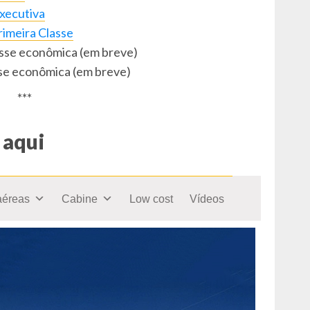
Executiva
rimeira Classe
asse econômica (em breve)
sse econômica (em breve)
***
 aqui
aéreas
Cabine
Low cost
Vídeos