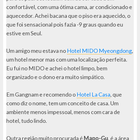
confortável, com uma ótima cama, ar condicionado e
aquecedor. Achei bacana que o piso era aquecido, o
que foi sensacional pois fazia -9 graus quando eu
estive em Seul.
Um amigo meu estava no
Hotel MIDO Myeongdong
,
um hotel menor mas com uma localização perfeita.
Eu fui no MIDO e achei o hotel limpo, bem
organizado e o dono era muito simpático.
Em Gangnam e recomendo o
Hotel La Casa
, que
como diz o nome, tem um conceito de casa. Um
ambiente menos impessoal, menos com cara de
hotel, tudo lindo.
Outra região muito procurada é
Mapo-Gu
, é a área