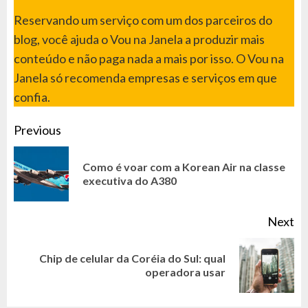
Reservando um serviço com um dos parceiros do
blog, você ajuda o Vou na Janela a produzir mais
conteúdo e não paga nada a mais por isso. O Vou na
Janela só recomenda empresas e serviços em que
confia.
CONTINUE
Previous
READING
Como é voar com a Korean Air na classe
Pr
executiva do A380
po
Next
Chip de celular da Coréia do Sul: qual
Next
operadora usar
post: