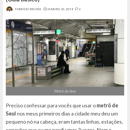
FABRICIO MOURA
JANEIRO 10, 2019
2
Metrô de Seul
Preciso confessar para vocês que usar o
metrô de
Seul
nos meus primeiros dias a cidade meu deu um
pequeno nó na cabeça, eram tantas linhas, estações,
conexões que eu me perdi umas 3 vezes. Nem o