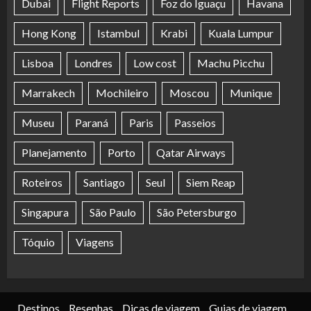
Dubai
Flight Reports
Foz do Iguaçu
Havana
Hong Kong
Istambul
Krabi
Kuala Lumpur
Lisboa
Londres
Low cost
Machu Picchu
Marrakech
Mochileiro
Moscou
Munique
Museu
Paraná
Paris
Passeios
Planejamento
Porto
Qatar Airways
Roteiros
Santiago
Seul
Siem Reap
Singapura
São Paulo
São Petersburgo
Tóquio
Viagens
Destinos
Resenhas
Dicas de viagem
Guias de viagem