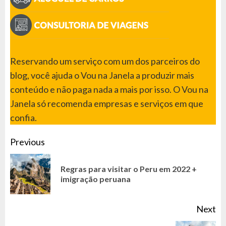
Reservando um serviço com um dos parceiros do
blog, você ajuda o Vou na Janela a produzir mais
conteúdo e não paga nada a mais por isso. O Vou na
Janela só recomenda empresas e serviços em que
confia.
CONTINUE
Previous
READING
Regras para visitar o Peru em 2022 +
Pr
imigração peruana
po
Next