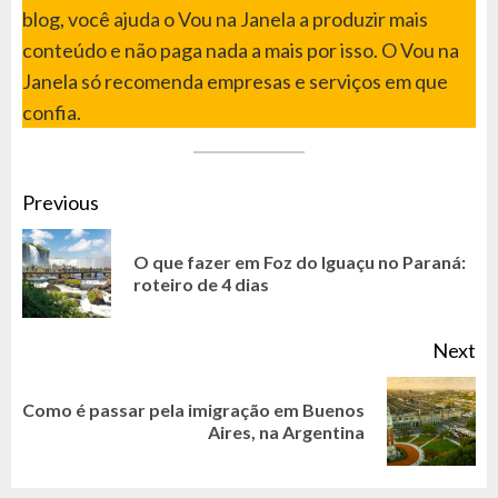
blog, você ajuda o Vou na Janela a produzir mais
conteúdo e não paga nada a mais por isso. O Vou na
Janela só recomenda empresas e serviços em que
confia.
CONTINUE
Previous
READING
O que fazer em Foz do Iguaçu no Paraná:
Pr
roteiro de 4 dias
po
Next
Como é passar pela imigração em Buenos
Next
Aires, na Argentina
post: