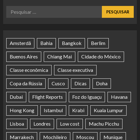
Pesquisar
por:
Amsterdã
Bahia
Bangkok
Berlim
Buenos Aires
Chiang Mai
Cidade do México
Classe econômica
Classe executiva
Copa da Rússia
Cusco
Dicas
Doha
Dubai
Flight Reports
Foz do Iguaçu
Havana
Hong Kong
Istambul
Krabi
Kuala Lumpur
Lisboa
Londres
Low cost
Machu Picchu
Marrakech
Mochileiro
Moscou
Munique