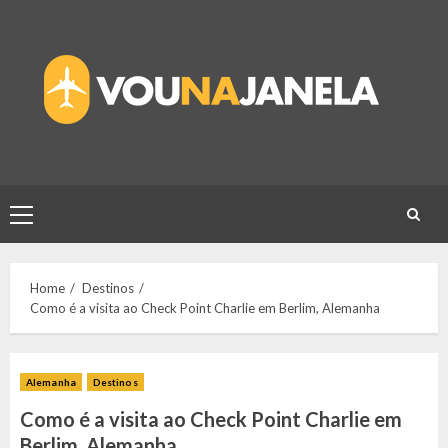
Skip
to
content
Primary
Menu
Home
Destinos
Como é a visita ao Check Point Charlie em Berlim, Alemanha
Alemanha
Destinos
Como é a visita ao Check Point Charlie em
Berlim, Alemanha