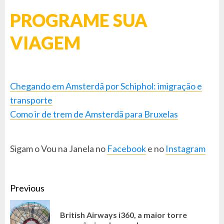
PROGRAME SUA
VIAGEM
Chegando em Amsterdã por Schiphol: imigração e
transporte
Como ir de trem de Amsterdã para Bruxelas
Sigam o Vou na Janela no
Facebook
e no
Instagram
CONTINUE
Previous
READING
British Airways i360, a maior torre
Pr