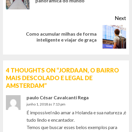
panorâmica do mundo
po
Next
Como acumular milhas de forma
Next
inteligente e viajar de graça
post:
4 THOUGHTS ON “
JORDAAN, O BAIRRO
MAIS DESCOLADO E LEGAL DE
AMSTERDAM
”
paulo César Cavalcanti Rega
junho 1, 2018 às 7:13 pm
É impossível não amar a Holanda e sua natureza ,é
tudo lindo e encantador.
Temos que buscar esses belos exemplos para