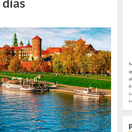
 dias
M
q
a
6
c
c