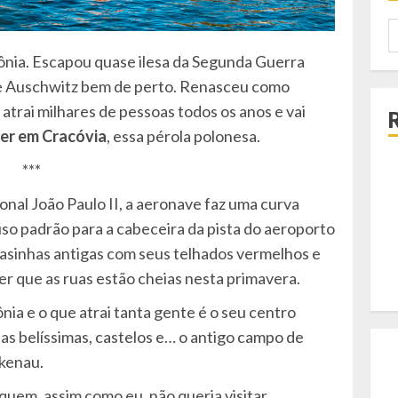
P
p
olônia. Escapou quase ilesa da Segunda Guerra
de Auschwitz bem de perto. Renasceu como
a atrai milhares de pessoas todos os anos e vai
zer em Cracóvia
, essa pérola polonesa.
***
nal João Paulo II, a aeronave faz uma curva
o padrão para a cabeceira da pista do aeroporto
 Casinhas antigas com seus telhados vermelhos e
izer que as ruas estão cheias nesta primavera.
ônia e o que atrai tanta gente é o seu centro
jas belíssimas, castelos e… o antigo campo de
kenau.
quem, assim como eu, não queria visitar