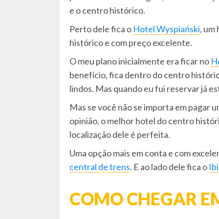
e o centro histórico.
Perto dele fica o
Hotel Wyspiański
, um
histórico e com preço excelente.
O meu plano inicialmente era ficar no
Ho
benefício, fica dentro do centro histó
lindos. Mas quando eu fui reservar já e
Mas se você não se importa em pagar um
opinião, o melhor hotel do centro histór
localização dele é perfeita.
Uma opção mais em conta e com excelen
central de trens
. E ao lado dele fica o
Ib
COMO CHEGAR E