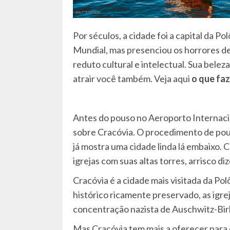
Por séculos, a cidade foi a capital da P
Mundial, mas presenciou os horrores 
reduto cultural e intelectual. Sua belez
atrair você também. Veja aqui
o que fa
Antes do pouso no Aeroporto Internacio
sobre Cracóvia. O procedimento de pous
já mostra uma cidade linda lá embaixo.
igrejas com suas altas torres, arrisco d
Cracóvia é a cidade mais visitada da Pol
histórico ricamente preservado, as igre
concentração nazista de Auschwitz-Bir
Mas Cracóvia tem mais a oferecer para 