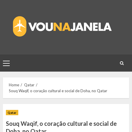
Skip
to
content
Primary
Menu
Home
Qatar
Souq Waqif, o coração cultural e social de Doha, no Qatar
Qatar
Souq Waqif, o coração cultural e social de
Doha, no Qatar