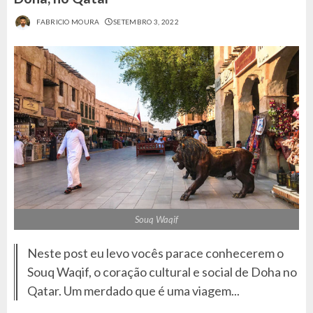
FABRICIO MOURA
SETEMBRO 3, 2022
Souq Waqif
Neste post eu levo vocês parace conhecerem o
Souq Waqif, o coração cultural e social de Doha no
Qatar. Um merdado que é uma viagem...