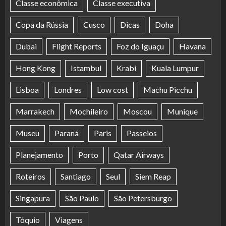
Classe econômica
Classe executiva
Copa da Rússia
Cusco
Dicas
Doha
Dubai
Flight Reports
Foz do Iguaçu
Havana
Hong Kong
Istambul
Krabi
Kuala Lumpur
Lisboa
Londres
Low cost
Machu Picchu
Marrakech
Mochileiro
Moscou
Munique
Museu
Paraná
Paris
Passeios
Planejamento
Porto
Qatar Airways
Roteiros
Santiago
Seul
Siem Reap
Singapura
São Paulo
São Petersburgo
Tóquio
Viagens