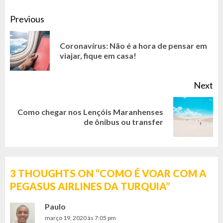
CONTINUE
Previous
READING
Coronavírus: Não é a hora de pensar em
Pr
viajar, fique em casa!
po
Next
Como chegar nos Lençóis Maranhenses
Next
de ônibus ou transfer
post:
3 THOUGHTS ON “
COMO É VOAR COM A
PEGASUS AIRLINES DA TURQUIA
”
Paulo
março 19, 2020 às 7:05 pm