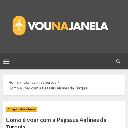
Skip
to
content
Primary
Menu
Home
Companhias aéreas
Como é voar com a Pegasus Airlines da Turquia
Companhias aéreas
Como é voar com a Pegasus Airlines da
Turquia