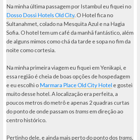
Na minha última passagem por Istambul eu fiquei no
Dosso Dossi Hotels Old City
. O Hotel fica no
Sultanahmet, colado na Mesquita Azul e na Hagia
Sofia. O hotel tem um café da manhã fantástico, além
de alguns mimos como chá da tarde e sopa no fim da
noite como cortesia.
Na minha primeira viagem eu fiquei em Yenikapi, e
essa região é cheia de boas opções de hospedagem
e eu escolhi o
Marmara Place Old City Hotel
e gostei
muito desse hotel. A localização era perfeita, a
poucos metros do metrô e apenas 2 quadras curtas
do ponto de onde passam os
trams
em direção ao
centro histórico.
Pertinho dele, e ainda mais perto do ponto dos
trams
,