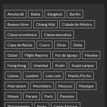
Amsterdã
Bahia
Bangkok
Berlim
Buenos Aires
Chiang Mai
Cidade do México
Classe econômica
Classe executiva
Copa da Rússia
Cusco
Dicas
Doha
Dubai
Flight Reports
Foz do Iguaçu
Havana
Hong Kong
Istambul
Krabi
Kuala Lumpur
Lisboa
Londres
Low cost
Machu Picchu
Marrakech
Mochileiro
Moscou
Munique
Museu
Paraná
Paris
Passeios
Planejamento
Porto
Qatar Airways