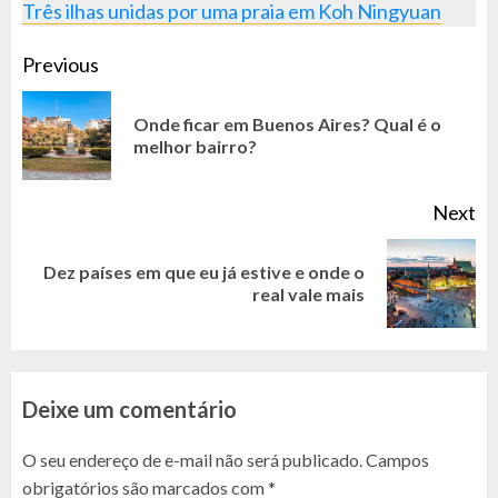
Três ilhas unidas por uma praia em Koh Ningyuan
CONTINUE
Previous
READING
Onde ficar em Buenos Aires? Qual é o
Pr
melhor bairro?
po
Next
Dez países em que eu já estive e onde o
Next
real vale mais
post:
Deixe um comentário
O seu endereço de e-mail não será publicado.
Campos
obrigatórios são marcados com
*