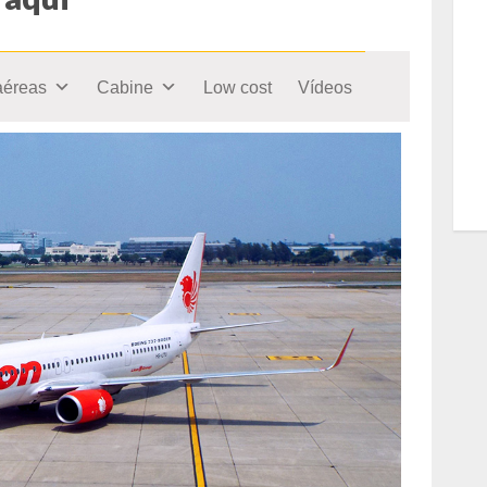
aéreas
Cabine
Low cost
Vídeos