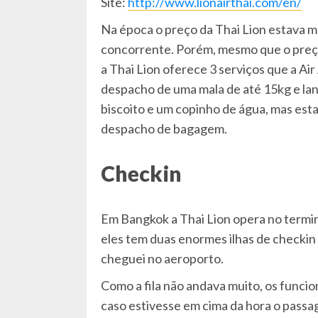
Site:
http://www.lionairthai.com/en/
Na época o preço da Thai Lion estava mel
concorrente. Porém, mesmo que o preço 
a Thai Lion oferece 3 serviços que a Air
despacho de uma mala de até 15kg e lanc
biscoito e um copinho de água, mas est
despacho de bagagem.
Checkin
Em Bangkok a Thai Lion opera no term
eles tem duas enormes ilhas de checkin
cheguei no aeroporto.
Como a fila não andava muito, os funci
caso estivesse em cima da hora o passag