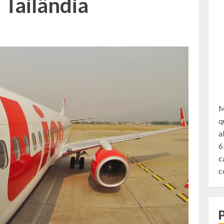
 Tailândia
M
q
a
6
c
c