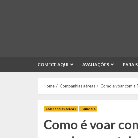
Skip
to
content
COMECE AQUI
AVALIAÇÕES
PARA 
Home
Companhias aéreas
Como é voar com a Th
Companhias aéreas
Tailândia
Como é voar com 